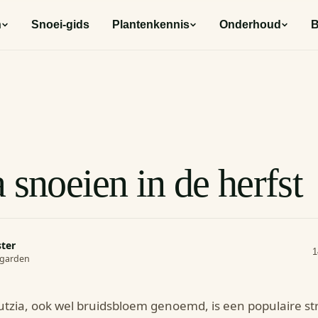
n
Snoei-gids
Plantenkennis
Onderhoud
B
 snoeien in de herfst
ster
1
rogarden
tzia, ook wel bruidsbloem genoemd, is een populaire st