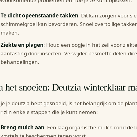
lvoorkomende problemen en hoe je ze kunt oplossen:
Te dicht opeenstaande takken
: Dit kan zorgen voor sle
schimmelgroei kan bevorderen. Snoei overtollige takken
maken.
Ziekte en plagen
: Houd een oogje in het zeil voor ziek
aantasting door insecten. Verwijder besmette delen dir
behandelingen.
 het snoeien: Deutzia winterklaar 
je je deutzia hebt gesnoeid, is het belangrijk om de plan
r zijn enkele stappen die je kunt nemen:
Breng mulch aan
: Een laag organische mulch rond de b
wortels te beschermen tegen vorst.