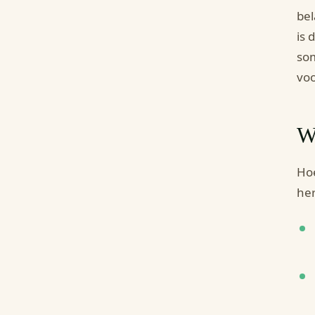
bel
is 
som
voo
Wa
Hoe
her