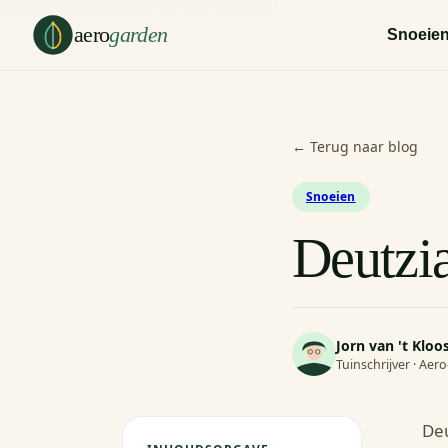
Ga naar hoofdinhoud
Ga naar voettekst
aero
garden
Snoeie
← Terug naar blog
Snoeien
Deutzia
Jorn van 't Kloo
Tuinschrijver · Ae
Deu