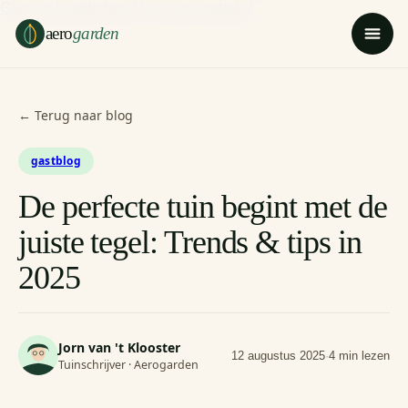
Ga naar hoofdinhoud
Ga naar voettekst
aero
garden
← Terug naar blog
gastblog
De perfecte tuin begint met de
juiste tegel: Trends & tips in
2025
Jorn van 't Klooster
12 augustus 2025
·
4 min lezen
Tuinschrijver · Aerogarden