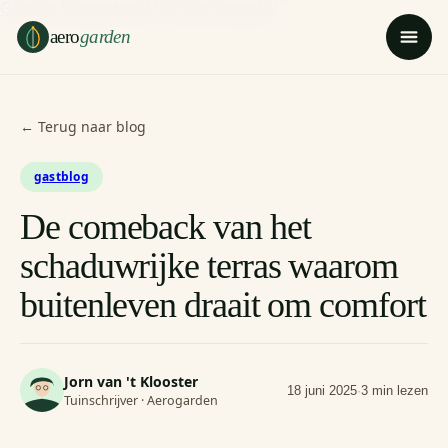
Ga naar hoofdinhoud
Ga naar voettekst
aero
garden
← Terug naar blog
gastblog
De comeback van het
schaduwrijke terras waarom
buitenleven draait om comfort
Jorn van 't Klooster
18 juni 2025
·
3 min lezen
Tuinschrijver · Aerogarden