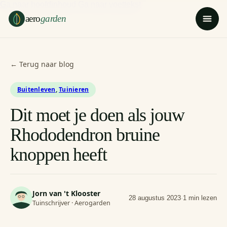
Ga naar hoofdinhoud
Ga naar voettekst
aero
garden
← Terug naar blog
Buitenleven
,
Tuinieren
Dit moet je doen als jouw
Rhododendron bruine
knoppen heeft
Jorn van 't Klooster
28 augustus 2023
·
1 min lezen
Tuinschrijver · Aerogarden