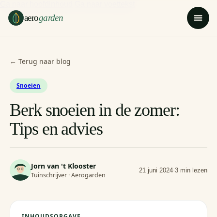
Ga naar hoofdinhoud
Ga naar voettekst
aero
garden
← Terug naar blog
Snoeien
Berk snoeien in de zomer:
Tips en advies
Jorn van 't Klooster
21 juni 2024
·
3 min lezen
Tuinschrijver · Aerogarden
INHOUDSOPGAVE