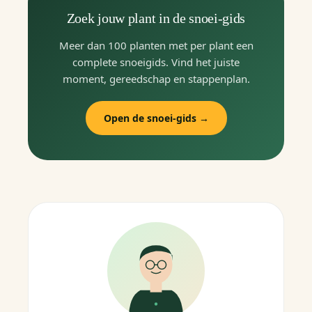
Zoek jouw plant in de snoei-gids
Meer dan 100 planten met per plant een
complete snoeigids. Vind het juiste
moment, gereedschap en stappenplan.
Open de snoei-gids →