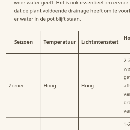
weer water geeft. Het is ook essentieel om ervoor
dat de plant voldoende drainage heeft om te voo
er water in de pot blijft staan.
Ho
Seizoen
Temperatuur
Lichtintensiteit
2-
we
ge
Zomer
Hoog
Hoog
af
va
dr
va
1-