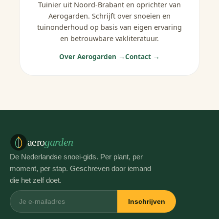
Tuinier uit Noord-Brabant en oprichter van
Aerogarden. Schrijft over snoeien en
tuinonderhoud op basis van eigen ervaring
en betrouwbare vakliteratuur.
Over Aerogarden →
Contact →
aero
garden
De Nederlandse snoei-gids. Per plant, per
moment, per stap. Geschreven door iemand
die het zelf doet.
Inschrijven