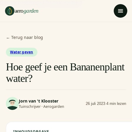
Ga naar hoofdinhoud
Ga naar voettekst
aero
garden
← Terug naar blog
Water geven
Hoe geef je een Bananenplant
water?
Jorn van 't Klooster
26 juli 2023
·
4 min lezen
Tuinschrijver · Aerogarden
INHOUDSOPGAVE