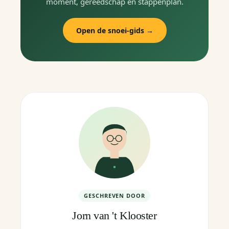
moment, gereedschap en stappenplan.
Open de snoei-gids →
GESCHREVEN DOOR
Jorn van 't Klooster