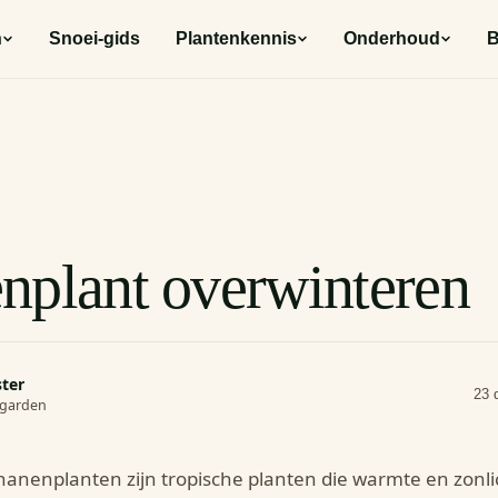
n
Snoei-gids
Plantenkennis
Onderhoud
B
nplant overwinteren
ster
23 
rogarden
anenplanten zijn tropische planten die warmte en zonl