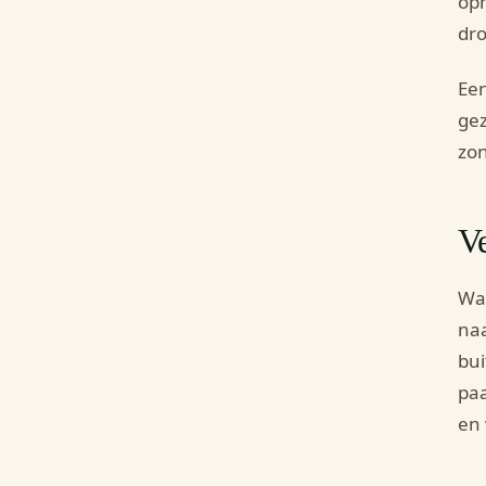
opm
dr
Een
gez
zon
Ve
Wan
naa
bui
paa
en 