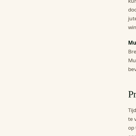
kun
doo
jut
win
Mu
Bre
Mul
bev
P
Tij
te 
op 