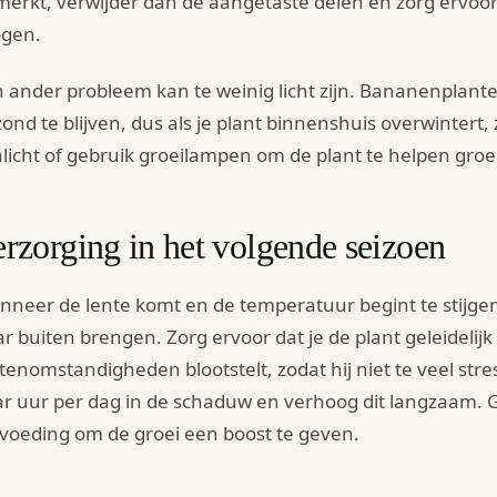
erkt, verwijder dan de aangetaste delen en zorg ervoor
ogen.
 ander probleem kan te weinig licht zijn. Bananenplant
ond te blijven, dus als je plant binnenshuis overwintert
licht of gebruik groeilampen om de plant te helpen groe
rzorging in het volgende seizoen
neer de lente komt en de temperatuur begint te stijge
r buiten brengen. Zorg ervoor dat je de plant geleidelijk
tenomstandigheden blootstelt, zodat hij niet te veel str
r uur per dag in de schaduw en verhoog dit langzaam. 
voeding om de groei een boost te geven.