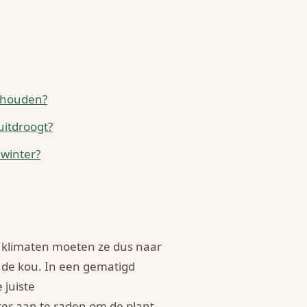
n houden?
uitdroogt?
winter?
 klimaten moeten ze dus naar
de kou. In een gematigd
 juiste
ter aan te raden om de plant