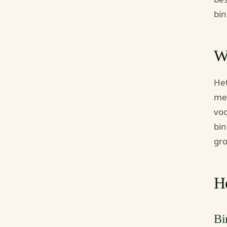
bin
W
Het
mee
voo
bin
gro
H
Bi