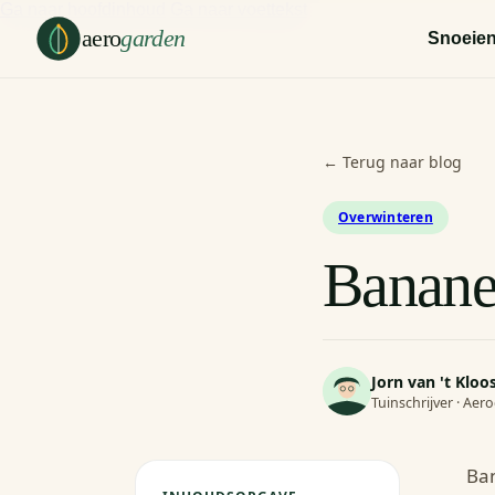
Ga naar hoofdinhoud
Ga naar voettekst
aero
garden
Snoeie
← Terug naar blog
Overwinteren
Banane
Jorn van 't Kloo
Tuinschrijver · Ae
Ban