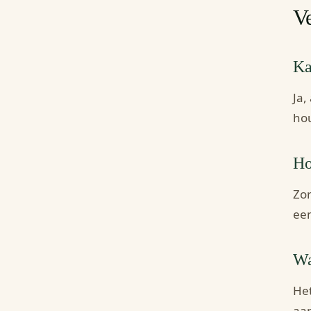
Ve
Ka
Ja,
hou
Ho
Zor
een
Wa
Het
aan