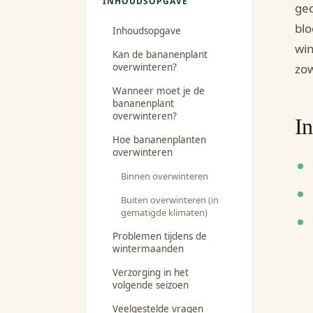
INHOUDSOPGAVE
ged
blo
Inhoudsopgave
win
Kan de bananenplant
overwinteren?
zow
Wanneer moet je de
bananenplant
overwinteren?
I
Hoe bananenplanten
overwinteren
Binnen overwinteren
Buiten overwinteren (in
gematigde klimaten)
Problemen tijdens de
wintermaanden
Verzorging in het
volgende seizoen
Veelgestelde vragen