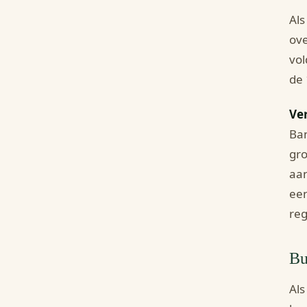
Als
ove
vol
de 
Ve
Ba
gro
aan
een
reg
Bu
Als