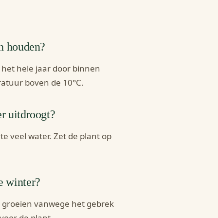
en houden?
t het hele jaar door binnen
ratuur boven de 10°C.
r uitdroogt?
e veel water. Zet de plant op
e winter?
r groeien vanwege het gebrek
voor de plant.