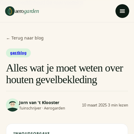
Ga naar hoofdinhoud
Ga naar voettekst
aero
garden
← Terug naar blog
gastblog
Alles wat je moet weten over
houten gevelbekleding
Jorn van 't Klooster
10 maart 2025
·
3 min lezen
Tuinschrijver · Aerogarden
INHOUDSOPGAVE