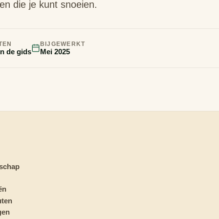
en die je kunt snoeien.
TEN
BIJGEWERKT
in de gids
Mei 2025
dschap
ën
uten
gen