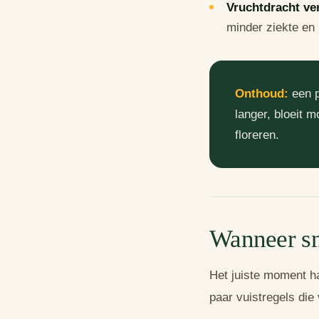
Vruchtdracht ve
minder ziekte en 
Onthoud:
een p
langer, bloeit 
floreren.
Wanneer sn
Het juiste moment ha
paar vuistregels die 