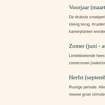
Voorjaar (maart
De drukste snoeiperi
stevig terug. Kruide
kamerplanten worden
Zomer (juni - 
Lentebloeiende heest
zomersnoei (waterlo
Herfst (septem
Rustige periode. All
nieuwe groei stimulee