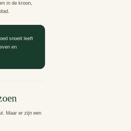
om in de kroon,
blad.
oed snoeit leeft
leven en
izoen
ut. Maar er zijn een