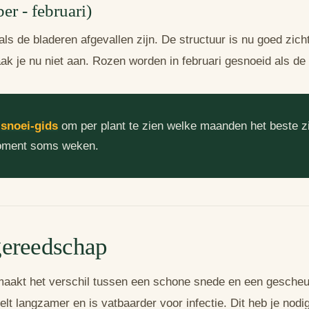
r - februari)
ls de bladeren afgevallen zijn. De structuur is nu goed zic
aak je nu niet aan. Rozen worden in februari gesnoeid als de v
e
snoei-gids
om per plant te zien welke maanden het beste zi
moment soms weken.
 gereedschap
aakt het verschil tussen een schone snede en een gesche
t langzamer en is vatbaarder voor infectie. Dit heb je nodig