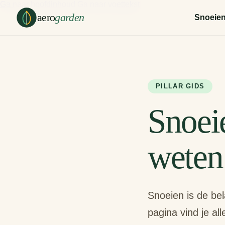
Ga naar hoofdinhoud
Ga naar voettekst
aero
garden
Snoeie
PILLAR GIDS
Snoeie
weten 
Snoeien is de be
pagina vind je a