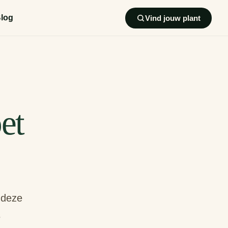
log
Vind jouw plant
et
 deze
s