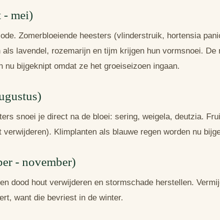
 - mei)
ode. Zomerbloeiende heesters (vlinderstruik, hortensia panic
n als lavendel, rozemarijn en tijm krijgen hun vormsnoei. De
 nu bijgeknipt omdat ze het groeiseizoen ingaan.
augustus)
ers snoei je direct na de bloei: sering, weigela, deutzia. Fr
t verwijderen). Klimplanten als blauwe regen worden nu bijg
ber - november)
een dood hout verwijderen en stormschade herstellen. Vermij
rt, want die bevriest in de winter.