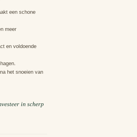
aakt een schone
en meer
ct en voldoende
mhagen.
na het snoeien van
nvesteer in scherp