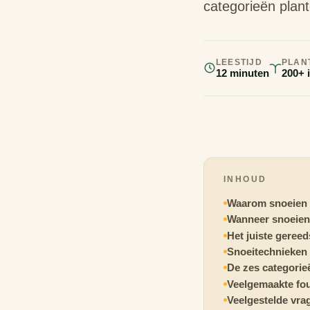
categorieën plant
LEESTIJD
PLAN
12 minuten
200+ 
INHOUD
Waarom snoeien
Wanneer snoeien
Het juiste geree
Snoeitechnieken
De zes categorie
Veelgemaakte fo
Veelgestelde vra