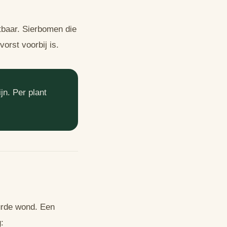
htbaar. Sierbomen die
orst voorbij is.
jn. Per plant
urde wond. Een
: