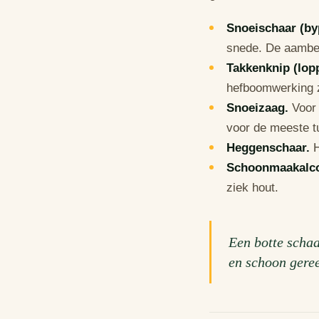
Snoeischaar (by
snede. De aambeel
Takkenknip (lop
hefboomwerking z
Snoeizaag.
Voor 
voor de meeste t
Heggenschaar.
H
Schoonmaakalco
ziek hout.
Een botte schaa
en schoon gere