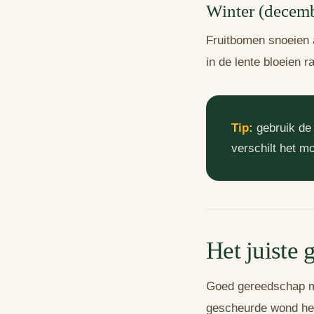
Winter (decembe
Fruitbomen snoeien a
in de lente bloeien r
Tip:
gebruik d
verschilt het 
Het juiste
Goed gereedschap m
gescheurde wond heel