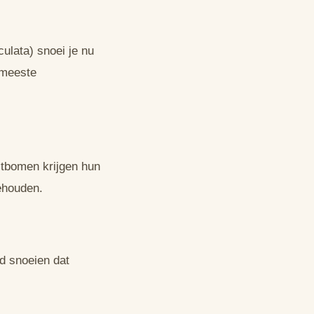
ulata) snoei je nu
 meeste
uitbomen krijgen hun
ehouden.
d snoeien dat